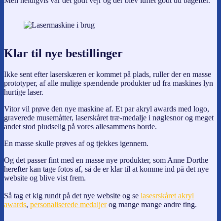
Men heldigvis var det godt vejr og der blev luftet godt ud bagefter.
Klar til nye bestillinger
Ikke sent efter laserskæren er kommet på plads, ruller der en masse
prototyper, af alle mulige spændende produkter ud fra maskines lyn
hurtige laser.
Vitor vil prøve den nye maskine af. Et par akryl awards med logo,
graverede musemåtter, laserskåret træ-medalje i nøglesnor og meget
andet stod pludselig på vores allesammens borde.
En masse skulle prøves af og tjekkes igennem.
Og det passer fint med en masse nye produkter, som Anne Dorthe
herefter kan tage fotos af, så de er klar til at komme ind på det nye
website og blive vist frem.
Så tag et kig rundt på det nye website og se
lasesrskåret akryl
awards
,
personaliserede medaljer
og mange mange andre ting.