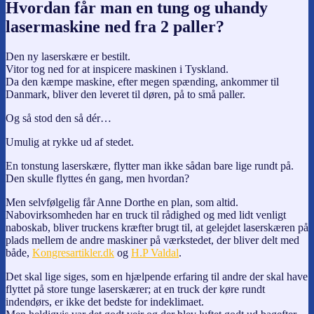
Hvordan får man en tung og uhandy
lasermaskine ned fra 2 paller?
Den ny laserskære er bestilt.
Vitor tog ned for at inspicere maskinen i Tyskland.
Da den kæmpe maskine, efter megen spænding, ankommer til
Danmark, bliver den leveret til døren, på to små paller.
Og så stod den så dér…
Umulig at rykke ud af stedet.
En tonstung laserskære, flytter man ikke sådan bare lige rundt på.
Den skulle flyttes én gang, men hvordan?
Men selvfølgelig får Anne Dorthe en plan, som altid.
Nabovirksomheden har en truck til rådighed og med lidt venligt
naboskab, bliver truckens kræfter brugt til, at gelejdet laserskæren på
plads mellem de andre maskiner på værkstedet, der bliver delt med
både,
Kongresartikler.dk
og
H.P Valdal
.
Det skal lige siges, som en hjælpende erfaring til andre der skal have
flyttet på store tunge laserskærer; at en truck der køre rundt
indendørs, er ikke det bedste for indeklimaet.