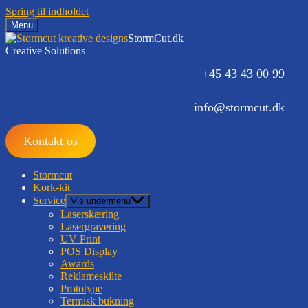
Spring til indholdet
Menu
StormCut.dk
Creative Solutions
+45 43 43 00 99
info@stormcut.dk
Kontakt os
Stormcut
Kork-kit
Service
Vis undermenu
Laserskæring
Lasergravering
UV Print
POS Display
Awards
Reklameskilte
Prototype
Termisk bukning