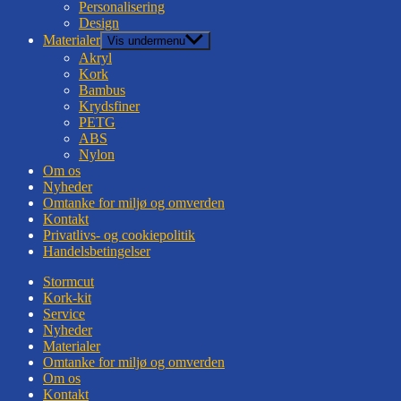
Personalisering
Design
Materialer
Vis undermenu
Akryl
Kork
Bambus
Krydsfiner
PETG
ABS
Nylon
Om os
Nyheder
Omtanke for miljø og omverden
Kontakt
Privatlivs- og cookiepolitik
Handelsbetingelser
Stormcut
Kork-kit
Service
Nyheder
Materialer
Omtanke for miljø og omverden
Om os
Kontakt