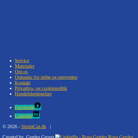
Service
Materialer
Om os
Omtanke for miljø og omverden
Kontakt
Privatlivs- og cookiepolitik
Handelsbetingelser
Facebook
Linkedin
©
2026 -
StormCut.dk
|
Created by
Gerdes Group
Rosa Gerdes