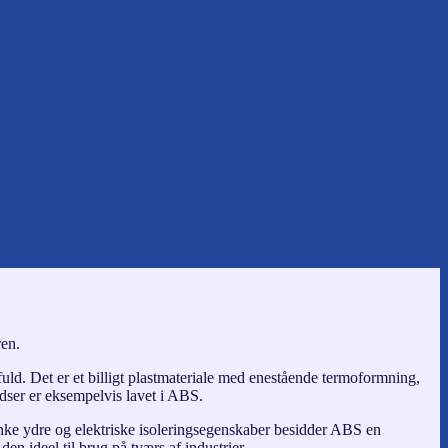
ren.
fuld. Det er et billigt plastmateriale med enestående termoformning,
ser er eksempelvis lavet i ABS.
lanke ydre og elektriske isoleringsegenskaber besidder ABS en
en ideel til brug på tværs af industrier.