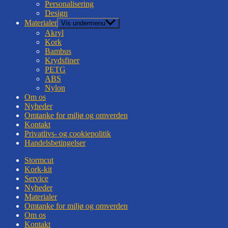
Personalisering
Design
Materialer
Vis undermenu
Akryl
Kork
Bambus
Krydsfiner
PETG
ABS
Nylon
Om os
Nyheder
Omtanke for miljø og omverden
Kontakt
Privatlivs- og cookiepolitik
Handelsbetingelser
Stormcut
Kork-kit
Service
Nyheder
Materialer
Omtanke for miljø og omverden
Om os
Kontakt