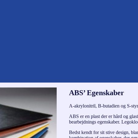
ABS’ Egenskaber
A-akrylonitril, B-butadien og S-sty
ABS er en plast der er hård og glas
bearbejdnings egenskaber. Legoklod
Bedst kendt for sit stive design, b
kombination af egenskaber, der gør d