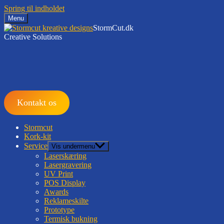
Spring til indholdet
Menu
StormCut.dk
Creative Solutions
Kontakt os
Stormcut
Kork-kit
Service
Vis undermenu
Laserskæring
Lasergravering
UV Print
POS Display
Awards
Reklameskilte
Prototype
Termisk bukning