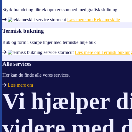
Styrk brandet og tiltræk opmærksomhed med grafisk skiltning
Læs mere om Reklameskilte
Termisk bukning
Buk og form i skarpe linjer med termiske linje buk
Læs mere om Termisk buknin
Alle services
Her kan du finde alle vores services.
Læs mere om
Vi hjælper d
videre med d